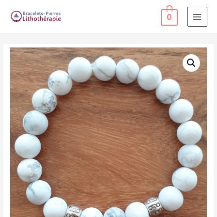
0
MAI
MEN