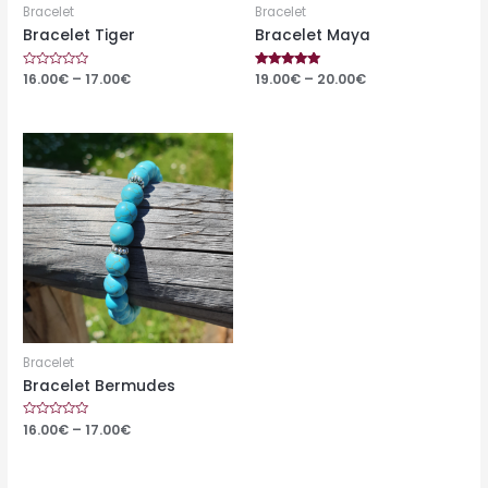
Bracelet
Bracelet
Bracelet Tiger
Bracelet Maya
Rated
16.00
€
–
17.00
€
Rated
19.00
€
–
20.00
€
0
5.00
out
out of 5
of
5
Bracelet
Bracelet Bermudes
Rated
16.00
€
–
17.00
€
0
out
of
5