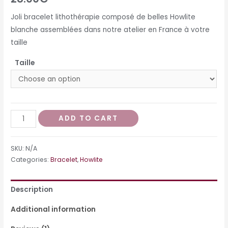
based on
customer
rating
Joli bracelet lithothérapie composé de belles Howlite
blanche assemblées dans notre atelier en France à votre
taille
Taille
Bracelet
ADD TO CART
Getaran
quantity
SKU:
N/A
Categories:
Bracelet
,
Howlite
Description
Additional information