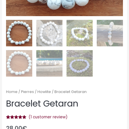
Home
/
Pierres
/
Howlite
/ Bracelet Getaran
Bracelet Getaran
(
1
customer review)
Rated
1
5.00
28.00
€
out of 5