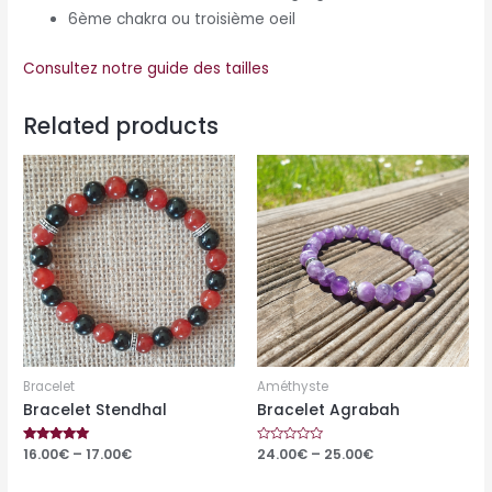
6ème chakra ou troisième oeil
Consultez notre guide des tailles
Related products
Bracelet
Améthyste
Bracelet Stendhal
Bracelet Agrabah
Rated
16.00
€
–
17.00
€
Rated
24.00
€
–
25.00
€
5.00
0
out of 5
out
of