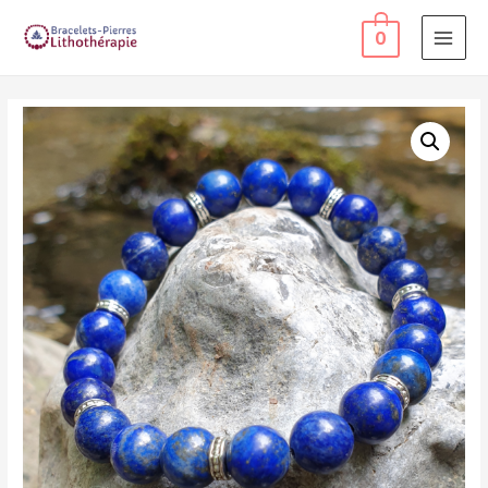
0
MAI
MEN