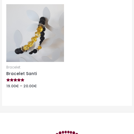
5
Bracelet
Bracelet Santi
Rated
19.00
€
–
20.00
€
5.00
out of 5